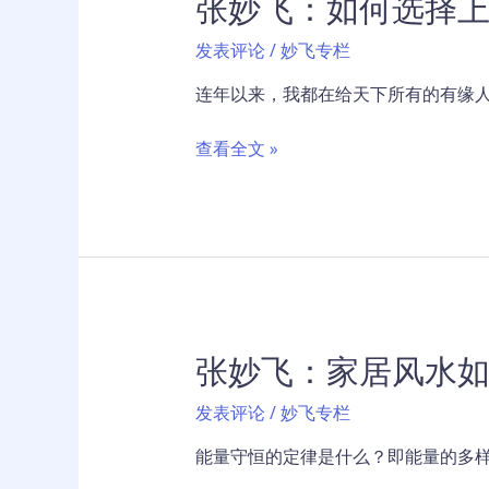
张妙飞：如何选择
发表评论
/
妙飞专栏
连年以来，我都在给天下所有的有缘人
张
查看全文 »
妙
飞：
如
何
选
择
上
张妙飞：家居风水
风
上
发表评论
/
妙飞专栏
水
的
能量守恒的定律是什么？即能量的多样
风