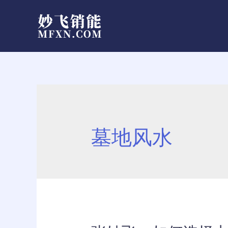
跳
至
内
容
墓地风水