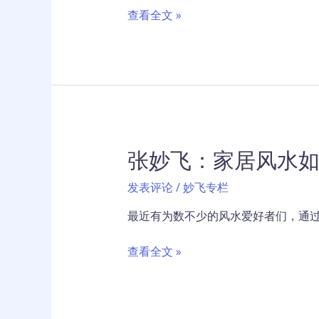
水
张
查看全文 »
宝
妙
地？
飞：
三
家
个
居
核
风
心
水
如
张妙飞：家居风水
何
提
发表评论
/
妙飞专栏
升
家
最近有为数不少的风水爱好者们，通过
人
正
张
查看全文 »
能
妙
量？
飞：
揭
家
秘