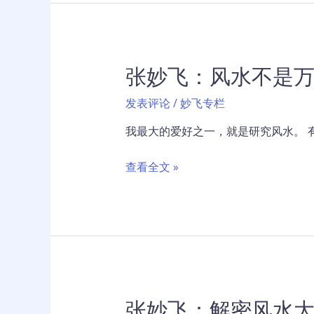
居
能
风
量
水
守
如
恒
张妙飞：风水不是
何
的
影
秘
发表评论
/
妙飞专栏
响
密
人
我最大的爱好之一，就是研究风水。 
的
意
张
查看全文 »
念？
妙
快
飞：
速
风
招
水
财
不
的
是
风
万
水
张妙飞：解密风水大
能