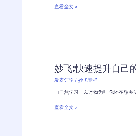
学
浩
查看全文 »
员
科
招
营
收
销：
开
先
始
合
了！
作
再
妙飞:快速提升自己
分
成
发表评论
/
妙飞专栏
合
作
向自然学习，以万物为师 你还在想办法
共
赢
妙
查看全文 »
模
飞:
式
快
速