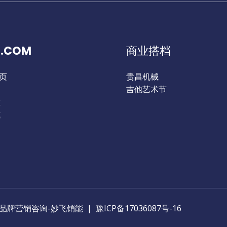
.COM
商业搭档
首页
贵昌机械
们
吉他艺术节
栏
式
by 洛阳品牌营销咨询-妙飞销能 |
豫ICP备17036087号-16