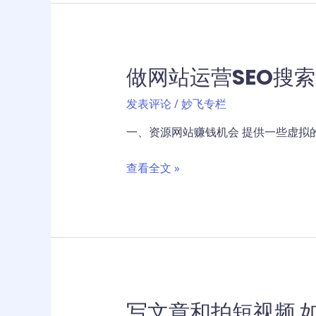
提
升
自
己
做网站运营SEO搜
的
方
发表评论
/
妙飞专栏
法
一、资源网站赚钱机会 提供一些虚拟
做
查看全文 »
网
站
运
营
SEO
搜
索
写文章和拍短视频 
流