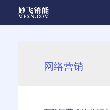
跳
至
内
容
网络营销