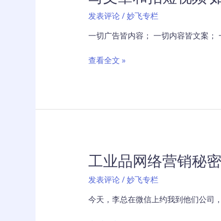
量
发表评论
/
妙飞专栏
还
有
一切广告皆内容； 一切内容皆文案；
赚
钱
写
查看全文 »
机
文
会
章
吗？
和
拍
短
视
频
工业品网络营销秘
如
何
发表评论
/
妙飞专栏
持
续
今天，李总在微信上约我到他们公司，
输
出