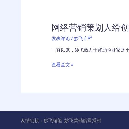
索
引
擎
网络营销策划人给
指
令
发表评论
/
妙飞专栏
一直以来，妙飞致力于帮助企业家及个
网
查看全文 »
络
营
销
策
划
人
给
友情链接：
妙飞销能
妙飞营销能量搭档
创
业