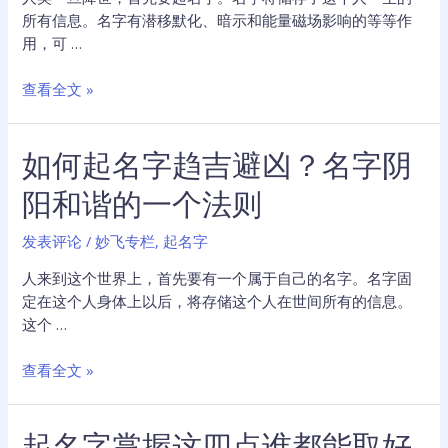
名
所有信息。名字有潜移默化、暗示和能量磁场影响的等等作
字
用，可 …
好
坏
如
查看全文 »
决
何
定
起
一
如何起名字趋吉避凶？名字阴
名
半
字？
阳和谐的一个法则
人
名
生
字
发表评论
/
妙飞专栏
,
起名字
与
人
人来到这个世界上，首先要有一个属于自己的名字。名字固
的
定在这个人身体上以后，将存储这个人在世间所有的信息。
玄
这个 …
机
奥
如
查看全文 »
妙
何
起
起名字掌握这四点谁都能取好
名