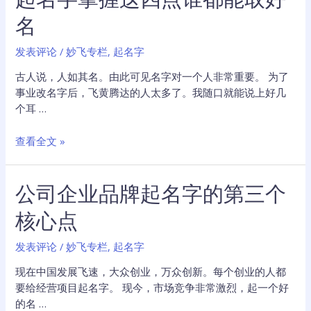
字
名
趋
吉
发表评论
/
妙飞专栏
,
起名字
避
凶？
古人说，人如其名。由此可见名字对一个人非常重要。 为了
名
事业改名字后，飞黄腾达的人太多了。我随口就能说上好几
字
个耳 …
阴
阳
起
查看全文 »
和
名
谐
字
的
公司企业品牌起名字的第三个
掌
一
握
核心点
个
这
法
四
发表评论
/
妙飞专栏
,
起名字
则
点
谁
现在中国发展飞速，大众创业，万众创新。每个创业的人都
都
要给经营项目起名字。 现今，市场竞争非常激烈，起一个好
能
的名 …