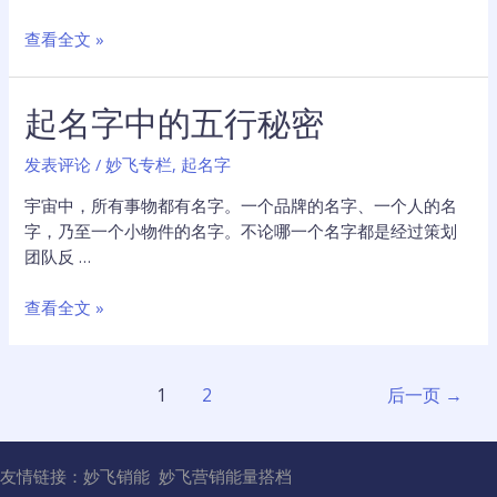
取
好
公
查看全文 »
名
司
企
起名字中的五行秘密
业
品
发表评论
/
妙飞专栏
,
起名字
牌
起
宇宙中，所有事物都有名字。一个品牌的名字、一个人的名
名
字，乃至一个小物件的名字。不论哪一个名字都是经过策划
字
团队反 …
的
第
起
查看全文 »
三
名
个
字
核
中
文
1
2
后一页
→
心
的
章
点
五
分
行
页
友情链接：
妙飞销能
妙飞营销能量搭档
秘