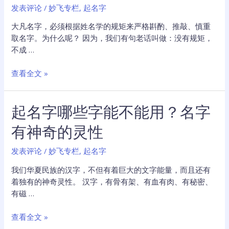
发表评论
/
妙飞专栏
,
起名字
影
响
大凡名字，必须根据姓名学的规矩来严格斟酌、推敲、慎重
人
取名字。为什么呢？ 因为，我们有句老话叫做：没有规矩，
的
不成 …
命
运，
如
查看全文 »
如
何
何
起
起
起名字哪些字能不能用？名字
名
一
字
有神奇的灵性
个
招
好
财
发表评论
/
妙飞专栏
,
起名字
名
旺
字？
运？
我们华夏民族的汉字，不但有着巨大的文字能量，而且还有
专
名
着独有的神奇灵性。 汉字，有骨有架、有血有肉、有秘密、
业！
字
有磁 …
蕴
含
起
查看全文 »
无
名