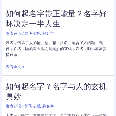
形
字
能
如何起名字带正能量？名字好
哪
量
些
坏决定一半人生
字
能
发表评论
/
妙飞专栏
,
起名字
不
能
姓名，传承了人的情、意、志；姓名，蕴含了人的精、气、
用？
神；姓名，隐藏着天地之间奥妙的玄机；姓名，昭示着富贵
名
贫贱密 …
字
有
如
查看全文 »
神
何
奇
起
的
如何起名字？名字与人的玄机
名
灵
字
奥妙
性
带
正
发表评论
/
妙飞专栏
,
起名字
能
量？
人类一旦降世，首先要起名字。名字将储存了这个人一生的