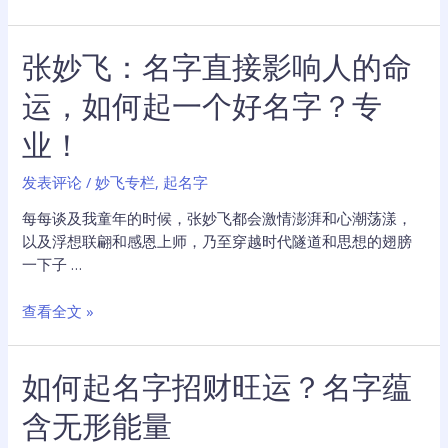
妙
飞：
张妙飞：名字直接影响人的命
名
字
运，如何起一个好名字？专
里
藏
业！
着
的
发表评论
/
妙飞专栏
,
起名字
运
每每谈及我童年的时候，张妙飞都会激情澎湃和心潮荡漾，
势
以及浮想联翩和感恩上师，乃至穿越时代隧道和思想的翅膀
密
一下子 …
码，
起
张
查看全文 »
名
妙
字
飞：
指
如何起名字招财旺运？名字蕴
名
南
字
含无形能量
直
接