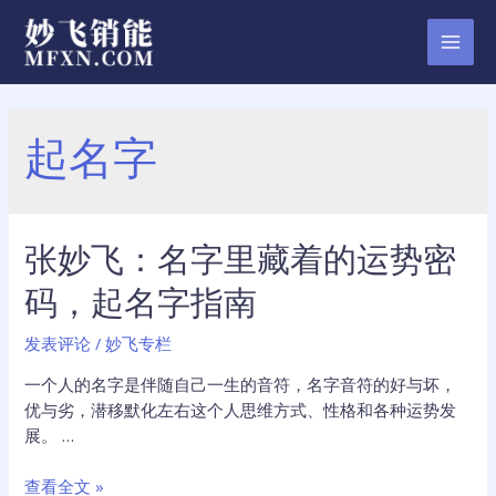
跳
至
MAI
内
容
MEN
起名字
张妙飞：名字里藏着的运势密
码，起名字指南
发表评论
/
妙飞专栏
一个人的名字是伴随自己一生的音符，名字音符的好与坏，
优与劣，潜移默化左右这个人思维方式、性格和各种运势发
展。 …
张
查看全文 »