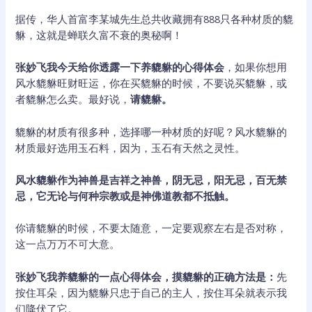
据传，华人首富李某城先生总共收藏拥有888只各种材质的貔
貅，这就是蝉联久富不衰的奥秘啊！
张妙飞我今天给你透露一下养貔貅的心得体会
，如果你想用
风水貔貅旺财旺运，你在买貔貅的时候，不要说买貔貅，或
者貔貅怎么卖。最好说，
请貔貅。
貔貅的材质有很多种，选择哪一种材质的好呢？风水貔貅的
材质最好选用玉石料，因为，玉石有天然之灵性。
风水貔貅作为神兽是吉祥之神兽，阴无忌，阳无忌，百无禁
忌，它无论与何种宗教或是神佛道教都不抵触。
你请貔貅的时候，不要太随意，一定要观察左右是否对称，
这一点万万不可大意。
张妙飞我养貔貅的一点心得体会，摸貔貅的正确方法是：
先
按住耳朵，因为貔貅只忠于自己的主人，按住耳朵就表示我
们降伏了它。