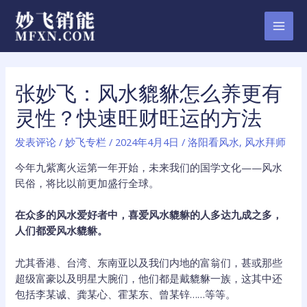
跳
至
MAI
内
容
MEN
张妙飞：风水貔貅怎么养更有
灵性？快速旺财旺运的方法
发表评论
/
妙飞专栏
/
2024年4月4日
/
洛阳看风水
,
风水拜师
今年九紫离火运第一年开始，未来我们的国学文化——风水
民俗，将比以前更加盛行全球。
在众多的风水爱好者中，喜爱风水貔貅的人多达九成之多，
人们都爱风水貔貅。
尤其香港、台湾、东南亚以及我们内地的富翁们，甚或那些
超级富豪以及明星大腕们，他们都是戴貔貅一族，这其中还
包括李某诚、龚某心、霍某东、曾某锌……等等。