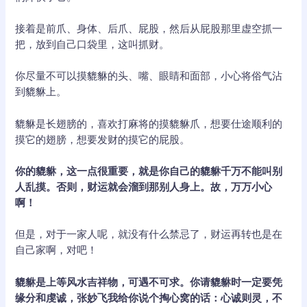
接着是前爪、身体、后爪、屁股，然后从屁股那里虚空抓一
把，放到自己口袋里，这叫抓财。
你尽量不可以摸貔貅的头、嘴、眼睛和面部，小心将俗气沾
到貔貅上。
貔貅是长翅膀的，喜欢打麻将的摸貔貅爪，想要仕途顺利的
摸它的翅膀，想要发财的摸它的屁股。
你的貔貅，这一点很重要，就是你自己的貔貅千万不能叫别
人乱摸。否则，财运就会溜到那别人身上。故，万万小心
啊！
但是，对于一家人呢，就没有什么禁忌了，财运再转也是在
自己家啊，对吧！
貔貅是上等风水吉祥物，可遇不可求。你请貔貅时一定要凭
缘分和虔诚，张妙飞我给你说个掏心窝的话：心诚则灵，不