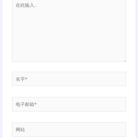
在
此
输
入...
名
字
*
电
子
邮
箱
网
*
站