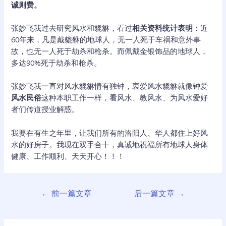
诚则费。
张妙飞我过去研究风水和貔貅，看过
相关资料统计表明
：近
60年来，凡是戴貔貅的地球人，无一人死于车祸和意外事
故，也无一人死于劫杀和枪杀。而佩戴金银饰品的地球人，
多达90%死于劫杀和枪杀。
张妙飞我一直对风水貔貅情有独钟，衷爱风水貔貅就像钟爱
风水民俗
这种本职工作一样，看风水、教风水、为风水爱好
者们传道授业解惑。
我要在有生之年里，让我们所有的洛阳人、华人都住上好风
水的好房子。我现在双手合十，真诚地祝福所有地球人身体
健康、工作顺利、天天开心！！！
文
←
前一篇文章
后一篇文章
→
章
导
航