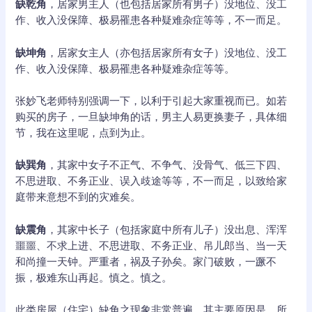
缺乾角
，居家男主人（也包括居家所有男子）没地位、没工
作、收入没保障、极易罹患各种疑难杂症等等，不一而足。
缺坤角
，居家女主人（亦包括居家所有女子）没地位、没工
作、收入没保障、极易罹患各种疑难杂症等等。
张妙飞老师特别强调一下，以利于引起大家重视而已。如若
购买的房子，一旦缺坤角的话，男主人易更换妻子，具体细
节，我在这里呢，点到为止。
缺巽角
，其家中女子不正气、不争气、没骨气、低三下四、
不思进取、不务正业、误入歧途等等，不一而足，以致给家
庭带来意想不到的灾难矣。
缺震角
，其家中长子（包括家庭中所有儿子）没出息、浑浑
噩噩、不求上进、不思进取、不务正业、吊儿郎当、当一天
和尚撞一天钟。严重者，祸及子孙矣。家门破败，一蹶不
振，极难东山再起。慎之。慎之。
此类房屋（住宅）缺角之现象非常普遍，其主要原因是，所