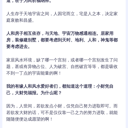
道，在于为民祈福纳祥。”
人生存于天地宇宙之间，人因宅而立，宅是人之本，决定家
庭衰败和昌盛。
人和房子相互依存，与天地、宇宙万物感通相连。居家用
房，装修建别墅，都要考虑到天时、地利、人和，神鬼等都
要考虑进去。
家居风水环境，缺了哪一个宫别，或者哪一个宫别发生了问
题，甚或有异物占位、人为破宫、自然破宫等等，都是吸收
不到一丁点的宇宙能量的啊！
我的有缘人和风水爱好者们，都知道这个道理：小财凭自
己，大财凭福报。为什么呢？
因为，人世间，若欲发点小财，仅凭自己努力进取即可。而
若欲发大财的话，可不是仅仅靠一己之力的努力进取，就能
随随便便达成愿望的啊！