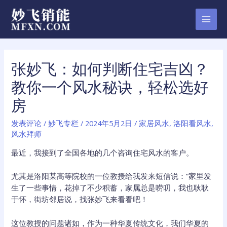
跳
至
MAI
内
容
MEN
张妙飞：如何判断住宅吉凶？
教你一个风水秘诀，轻松选好
房
发表评论
/
妙飞专栏
/
2024年5月2日
/
家居风水
,
洛阳看风水
,
风水拜师
最近，我接到了全国各地的几个咨询住宅风水的客户。
尤其是洛阳某高等院校的一位教授给我发来短信说：“家里发
生了一些事情，花掉了不少积蓄，家属总是唠叨，我也耿耿
于怀，街坊邻居说，找张妙飞来看看吧！
这位教授的问题诸如，作为一种华夏传统文化，我们华夏的