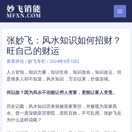
跳
至
MAI
内
容
MEN
张妙飞：风水知识如何招财？
旺自己的财运
发表评论
/
妙飞专栏
/
2024年9月10日
人人皆知，知识力量，知识生命，知识改命，知识改运。但
是很多人却不知道，风水知识，万古以来，价值连城。
何以故？因为风水不但能让穷人变富，更能让富人变贵。
历史记载，风水知识历来就被皇家掌控，并被视为皇家风
水。曾一度深锁皇宫密院，庶民百姓，不可乱用。张妙飞在
为什么这样说呢？