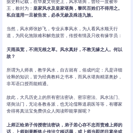
据史料记载，在华夏文明史上，风水堪舆，曾经一度被帝
王，敕封为：
皇家风水及皇家堪舆，黎民百姓们不得用之。
私自滥用一旦被告发，必杀无赦及殊连九族。
当然，风水师张妙飞，专业从事风水，为人看风水顺天行
道，为民化煞除难和解危拔苦，传授有情及只收有缘学员：
天雨虽宽，不润无根之草。风水真好，不教无缘之人。何以
故？
所谓为人师表，教学风水，自古就有，俗成约定：凡是详细
诠释的知识，皆为经典教科之书本，而风水堪舆精湛奥妙，
非耳语口授而能精通。
故此，大凡历史上的所有密法密诀、密宗密法、风水法门、
堪舆法门，无论各教各派，也无论儒释道易医等等，有哪家
舍得将真法宝免费供众人阅读即能掌握呢？
上师正给弟子传授密法密诀，弟子若心存不忠而责难上师的
话，上师则果断终止传法立移话题，或上师当即闭目宴坐或