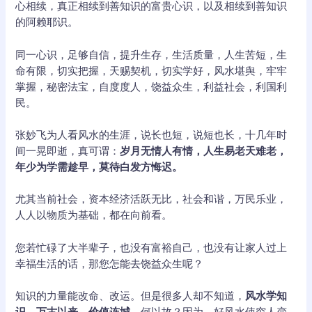
心相续，真正相续到善知识的富贵心识，以及相续到善知识
的阿赖耶识。
同一心识，足够自信，提升生存，生活质量，人生苦短，生
命有限，切实把握，天赐契机，切实学好，风水堪舆，牢牢
掌握，秘密法宝，自度度人，饶益众生，利益社会，利国利
民。
张妙飞为人看风水的生涯，说长也短，说短也长，十几年时
间一晃即逝，真可谓：
岁月无情人有情，人生易老天难老，
年少为学需趁早，莫待白发方悔迟。
尤其当前社会，资本经济活跃无比，社会和谐，万民乐业，
人人以物质为基础，都在向前看。
您若忙碌了大半辈子，也没有富裕自己，也没有让家人过上
幸福生活的话，那您怎能去饶益众生呢？
知识的力量能改命、改运。但是很多人却不知道，
风水学知
识，万古以来，价值连城。
何以故？因为，好风水使穷人变