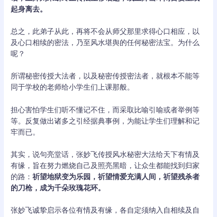
起身离去。
总之，此弟子从此，再将不会从师父那里求得心口相应，以
及心口相续的密法，乃至风水堪舆的任何秘密法宝。为什么
呢？
所谓秘密传授大法者，以及秘密传授密法者，就根本不能等
同于学校的老师给小学生们上课那般。
担心害怕学生们听不懂记不住，而采取比喻引喻或者举例等
等。反复做出诸多之引经据典事例，为能让学生们理解和记
牢而已。
其实，说句亮堂话，张妙飞传授风水秘密大法给天下有情及
有缘，旨在努力燃烧自己及照亮黑暗，让众生都能找到归家
的路：
祈望地狱变为乐园，祈望情爱充满人间，祈望残杀者
的刀枪，成为千朵玫瑰花环。
张妙飞诚挚启示各位有情及有缘，各自定须纳入自相续及自