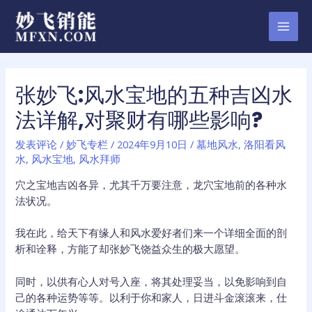
跳
至
MAI
内
容
MEN
张妙飞:风水宝地的五种吉凶水
法详解,对聚财有哪些影响?
发表评论
/
妙飞专栏
/
2024年9月10日
/
墓地风水
,
洛阳看风
水
,
风水宝地
,
风水拜师
穴之宝地吉凶各异，尤其千万要注意，龙穴宝地前的各种水
法状况。
我在此，给天下有缘人和风水爱好者们来一个详细全面的剖
析和诠释，方能了却张妙飞饶益众生的极大愿望。
同时，以供有心人对号入座，将其处理妥当，以免影响到自
己的各种运势等等。以利于你和家人，日进斗金滚滚来，仕