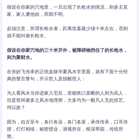
假设在你家的穴地里，一旦出现了长枪水的情况，则多主其
家，家人遭他凶，而因不明。
必须注意，所谓长枪水者，距离坟墓最少须十米左右，否则
就不能叫做长枪水。
假设在你家穴地的三十米开外，被障碍物挡住了的长枪水，
则为聚财水。
在张妙飞传承的正统血脉华夏风水学里面，就有下面十分经
典的警言警句，开示世人及惊醒世人：
为人看风水当你进家入宅后，若能铁口直断的人则为高人，
但是世间诸多之风水地理师，大多均为一般凡人无此技艺。
何以故？
因为，自古至今，各行各业，各门各派，承传传承，口耳传
授，灯灯相续，秘密授业，潜规所在，根深蒂固，传统所
致。