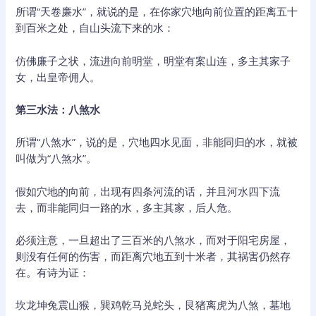
所谓“天卷廉水”，就说的是，在你家穴地向前位置的距离五十
到百米之处，自山头流下来的水：
仿佛廉子之状，流进向前明堂，明堂有案山连，多主其家子
女，出皇帝佣人。
第三水法：八煞水
所谓“八煞水”，说的是，穴地四水见面，非能同归的水，就被
叫做为“八煞水”。
假如穴地的向前，出现有四条河流的话，并且河水四下流
去，而非能同归一路的水，多主其家，后人危。
必须注意，一旦超出了三百米的八煞水，而对于阳宅房屋，
则没有任何的伤害，而距离穴地五到十米者，其祸害仍然存
在。有诗为证：
坎龙坤兔震山猴，巽鸡乾马兑蛇头，艮猪离虎为八煞，墓地