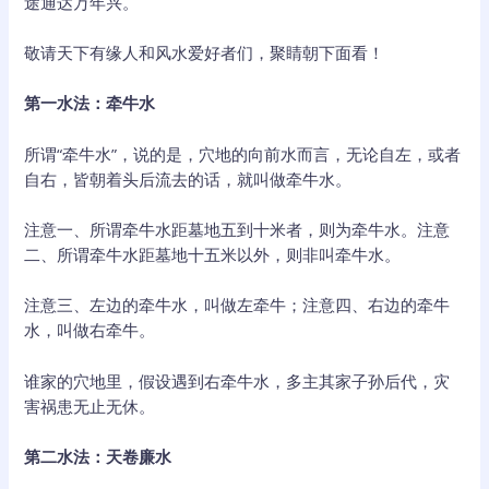
途通达万年兴。
敬请天下有缘人和风水爱好者们，聚睛朝下面看！
第一水法：牵牛水
所谓“牵牛水”，说的是，穴地的向前水而言，无论自左，或者
自右，皆朝着头后流去的话，就叫做牵牛水。
注意一、所谓牵牛水距墓地五到十米者，则为牵牛水。注意
二、所谓牵牛水距墓地十五米以外，则非叫牵牛水。
注意三、左边的牵牛水，叫做左牵牛；注意四、右边的牵牛
水，叫做右牵牛。
谁家的穴地里，假设遇到右牵牛水，多主其家子孙后代，灾
害祸患无止无休。
第二水法：天卷廉水