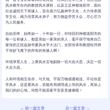
风水教学在内的教授风水课程，以及立足神都洛阳市，面向
社会诚招天下有缘人，旨在鼎力弘扬神学文化，大力传承国
学文化，竭力培育风水弟子，努力饶益劳苦大众，尽心尽力
为人民服务。
自始至终，始终如一，十年如一日，对待回归神都洛阳市的
每一位有缘人，都是亲如一家亲的亲人，毫不保守地将自己
家传的正统血脉华夏风水学大法门，全部传承和教授给拜师
于张妙飞麾下的所有的有缘人啊！
环境孕育人生，上乘风水宝地剔除一切大凶大恶，决定一切
大吉大昌。
人和环境相互依存，与天地、宇宙万物感通相连。不论你是
学风水，还是看风水，若能布局调理成上等的风水，再加上
我们的好心地，何愁不能居家平安富贵健康呢！
文
←
前一篇文章
后一篇文章
→