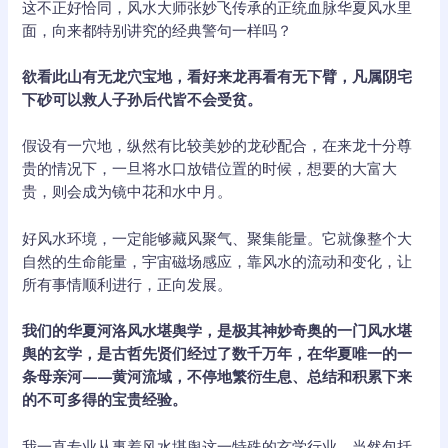
这不正好恰同，风水大师张妙飞传承的正统血脉华夏风水里
面，向来都特别讲究的经典警句一样吗？
欲看此山有无龙穴宝地，看好来龙再看有无下臂，凡属阴宅
下砂可以救人子孙后代皆不会受贫。
假设有一穴地，纵然有比较美妙的龙砂配合，在来龙十分尊
贵的情况下，一旦将水口放错位置的时候，想要的大富大
贵，则会成为镜中花和水中月。
好风水环境，一定能够藏风聚气、聚集能量。它就像整个大
自然的生命能量，宇宙磁场感应，靠风水的流动和变化，让
所有事情顺利进行，正向发展。
我们的华夏河洛风水堪舆学，是极其神妙奇奥的一门风水堪
舆的玄学，是古哲先贤们经过了数千万年，在华夏唯一的一
条母亲河——黄河流域，不停地繁衍生息、总结和积累下来
的不可多得的宝贵经验。
我一直专业从事着风水堪舆这一特殊的玄学行业，当然包括