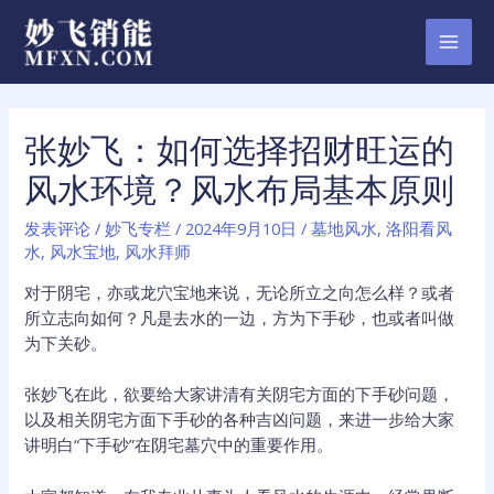
跳
至
MAI
内
容
MEN
张妙飞：如何选择招财旺运的
风水环境？风水布局基本原则
发表评论
/
妙飞专栏
/
2024年9月10日
/
墓地风水
,
洛阳看风
水
,
风水宝地
,
风水拜师
对于阴宅，亦或龙穴宝地来说，无论所立之向怎么样？或者
所立志向如何？凡是去水的一边，方为下手砂，也或者叫做
为下关砂。
张妙飞在此，欲要给大家讲清有关阴宅方面的下手砂问题，
以及相关阴宅方面下手砂的各种吉凶问题，来进一步给大家
讲明白“下手砂”在阴宅墓穴中的重要作用。