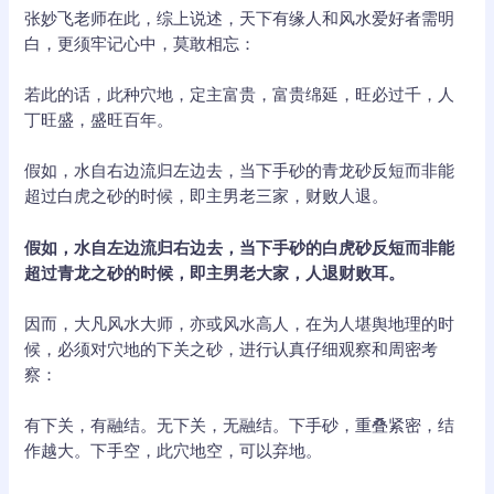
张妙飞老师在此，综上说述，天下有缘人和风水爱好者需明
白，更须牢记心中，莫敢相忘：
若此的话，此种穴地，定主富贵，富贵绵延，旺必过千，人
丁旺盛，盛旺百年。
假如，水自右边流归左边去，当下手砂的青龙砂反短而非能
超过白虎之砂的时候，即主男老三家，财败人退。
假如，水自左边流归右边去，当下手砂的白虎砂反短而非能
超过青龙之砂的时候，即主男老大家，人退财败耳。
因而，大凡风水大师，亦或风水高人，在为人堪舆地理的时
候，必须对穴地的下关之砂，进行认真仔细观察和周密考
察：
有下关，有融结。无下关，无融结。下手砂，重叠紧密，结
作越大。下手空，此穴地空，可以弃地。