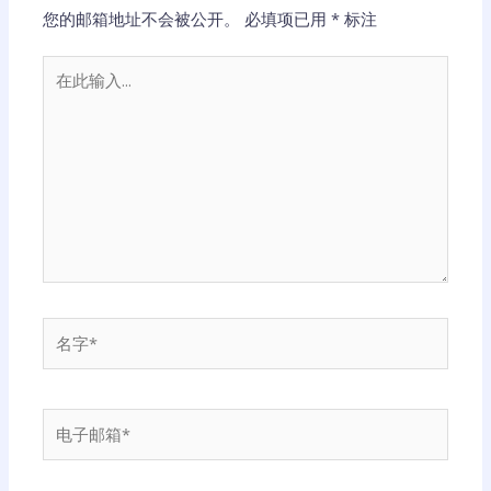
您的邮箱地址不会被公开。
必填项已用
*
标注
在
此
输
入...
名
字
*
电
子
邮