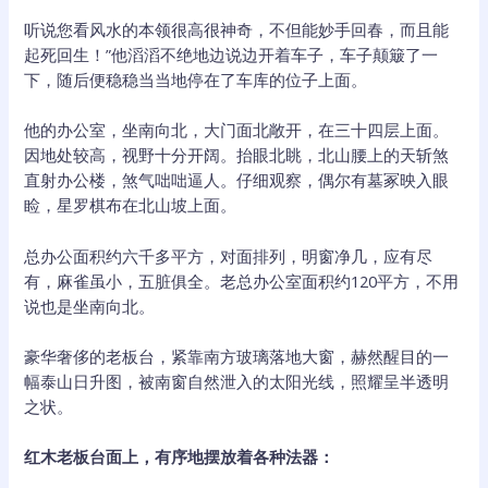
听说您看风水的本领很高很神奇，不但能妙手回春，而且能
起死回生！”他滔滔不绝地边说边开着车子，车子颠簸了一
下，随后便稳稳当当地停在了车库的位子上面。
他的办公室，坐南向北，大门面北敞开，在三十四层上面。
因地处较高，视野十分开阔。抬眼北眺，北山腰上的天斩煞
直射办公楼，煞气咄咄逼人。仔细观察，偶尔有墓冢映入眼
睑，星罗棋布在北山坡上面。
总办公面积约六千多平方，对面排列，明窗净几，应有尽
有，麻雀虽小，五脏俱全。老总办公室面积约120平方，不用
说也是坐南向北。
豪华奢侈的老板台，紧靠南方玻璃落地大窗，赫然醒目的一
幅泰山日升图，被南窗自然泄入的太阳光线，照耀呈半透明
之状。
红木老板台面上，有序地摆放着各种法器：