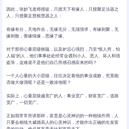
因此，张妙飞老师授徒，只授天下有缘人，只授聚足法器之
人，只授聚足慧根慧器之人：
有缘有分，天地作合，无缘无分，无须强求，有缘则聚，无
缘则散，善缘续缘，恶缘了缘。
对于那些心量层级狭隘，以及妒忌心强烈，乃至“恨人穷，怕
人福”的人，他们事事处处经常会遇到小人、恶人、坏人和强
盗等，这难道不是他们自己所感召感应来的吗？
一个人心量的大小层级，往往决定着他的事业成败，究竟能
否做大做强呢？还是一败涂地呢？
实际上，心量层级越宽广的人：事业宽广，财富宽广，道路
宽广，一切宽广。
正如我常常所讲那样，富贵是心灵神识的一种相续作用，人
只要会相续大威德高人的心灵神识，才能作出正确的生发富
贵的行动，他必将富贵无比和富甲天下。