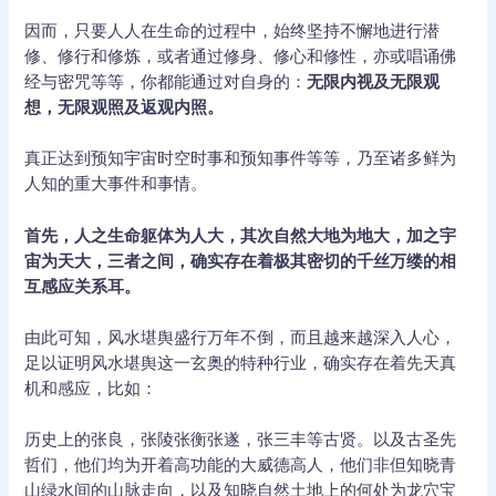
因而，只要人人在生命的过程中，始终坚持不懈地进行潜
修、修行和修炼，或者通过修身、修心和修性，亦或唱诵佛
经与密咒等等，你都能通过对自身的：
无限内视及无限观
想，无限观照及返观内照。
真正达到预知宇宙时空时事和预知事件等等，乃至诸多鲜为
人知的重大事件和事情。
首先，人之生命躯体为人大，其次自然大地为地大，加之宇
宙为天大，三者之间，确实存在着极其密切的千丝万缕的相
互感应关系耳。
由此可知，风水堪舆盛行万年不倒，而且越来越深入人心，
足以证明风水堪舆这一玄奥的特种行业，确实存在着先天真
机和感应，比如：
历史上的张良，张陵张衡张遂，张三丰等古贤。以及古圣先
哲们，他们均为开着高功能的大威德高人，他们非但知晓青
山绿水间的山脉走向，以及知晓自然土地上的何处为龙穴宝