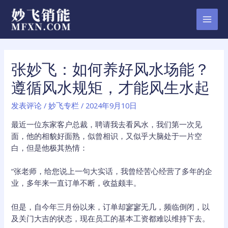
跳
至
MAI
内
容
MEN
张妙飞：如何养好风水场能？
遵循风水规矩，才能风生水起
发表评论
/
妙飞专栏
/
2024年9月10日
最近一位东家客户总裁，聘请我去看风水，我们第一次见
面，他的相貌好面熟，似曾相识，又似乎大脑处于一片空
白，但是他极其热情：
“张老师，给您说上一句大实话，我曾经苦心经营了多年的企
业，多年来一直订单不断，收益颇丰。
但是，自今年三月份以来，订单却寥寥无几，频临倒闭，以
及关门大吉的状态，现在员工的基本工资都难以维持下去。