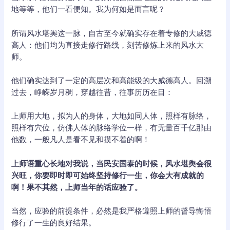
地等等，他们一看便知。我为何如是而言呢？
所谓风水堪舆这一脉，自古至今就确实存在着专修的大威德
高人：他们均为直接走修行路线，刻苦修炼上来的风水大
师。
他们确实达到了一定的高层次和高能级的大威德高人。回溯
过去，峥嵘岁月稠，穿越往昔，往事历历在目：
上师用大地，拟为人的身体，大地如同人体，照样有脉络，
照样有穴位，仿佛人体的脉络学位一样，有无量百千亿那由
他数，一般凡人是看不见和摸不着的啊！
上师语重心长地对我说，当民安国泰的时候，风水堪舆会很
兴旺，你要即时即可始终坚持修行一生，你会大有成就的
啊！果不其然，上师当年的话应验了。
当然，应验的前提条件，必然是我严格遵照上师的督导悔悟
修行了一生的良好结果。