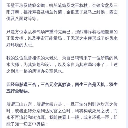
玉璧玉琮及貔貅金蟾，帆船笔筒及龙王权杖，金银宝盆及三
阳开泰，福禄寿喜及梅兰竹菊，金银童子及马上封侯，四面
佛及八面财等等。
只是方位紊乱和气场严重冲克而已，强烈排斥着地磁能量的
正常发挥，以及宇宙正能量场，于无形之中便形成了好风水
好环境的大忌。
我的这位似曾相识的大老总，为自己聘请来了一位所谓的风
水大师，为其策划和设计，以及亲自为其布局出来了，上述
之别具一格的所谓办公室风水。
四经审脉遵三合，三合元空真妙诀，四生三合是天机，双生
五行全秘诀。
所谓三山八宫，所谓太极八卦，一旦正转分别到达坎宫之位
时，或者正转分别到达艮宫之位时，均将构成死局之状，而
永不再流转和转流耳。我随便看上一眼，或者环视一匝，即
能了知一切玄中奥秘：