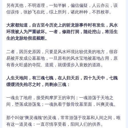
另有其他，不明道理，一知半解，偏信偏疑，人云亦云，误
信误传，张妙飞在此，综上所列，诸此种种，不胜枚举。
大家都知道，自古至今历史上的斩龙脉事件时有发生，风水
环境被人为严重破坏。一者，修路打洞，随处挖山，将活生
生的龙脉给彻底截断。
二者，因历史原因，只要是风水环境比较优美的地方，很容
易被开发成公墓墓地，一旦原有的风水宝地被墓地占用，原
有香火旺盛的寺院、道观，就缓缓步入衰败的道路。
人生天地间，有三魂七魄，在人归天后，四十九天中，七魄
缓缓消失殆尽之时，尚剩余三魂：
一魂去了地府，接受阎摩罗王的审判；一魂游荡于天地之
间，堕落成游荡鬼；一魂执着于骸骨坟墓里面，叫爽灵魂。
那个叫做“爽灵魂魄”的灵魂，常常游荡于坟墓和人间之间，唯
有这一道灵魂：一直尽情享受着，阳间人们的供养。