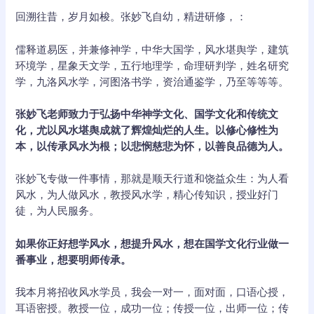
回溯往昔，岁月如梭。张妙飞自幼，精进研修，：
儒释道易医，并兼修神学，中华大国学，风水堪舆学，建筑
环境学，星象天文学，五行地理学，命理研判学，姓名研究
学，九洛风水学，河图洛书学，资治通鉴学，乃至等等等。
张妙飞老师致力于弘扬中华神学文化、国学文化和传统文
化，尤以风水堪舆成就了辉煌灿烂的人生。以修心修性为
本，以传承风水为根；以悲悯慈悲为怀，以善良品德为人。
张妙飞专做一件事情，那就是顺天行道和饶益众生：为人看
风水，为人做风水，教授风水学，精心传知识，授业好门
徒，为人民服务。
如果你正好想学风水，想提升风水，想在国学文化行业做一
番事业，想要明师传承。
我本月将招收风水学员，我会一对一，面对面，口语心授，
耳语密授。教授一位，成功一位；传授一位，出师一位；传