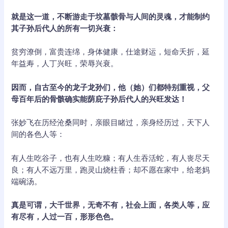
就是这一道，不断游走于坟墓骸骨与人间的灵魂，才能制约
其子孙后代人的所有一切兴衰：
贫穷潦倒，富贵连绵，身体健康，仕途财运，短命夭折，延
年益寿，人丁兴旺，荣辱兴衰。
因而，自古至今的龙子龙孙们，他（她）们都特别重视，父
母百年后的骨骸确实能荫庇子孙后代人的兴旺发达！
张妙飞在历经沧桑同时，亲眼目睹过，亲身经历过，天下人
间的各色人等：
有人生吃谷子，也有人生吃糠；有人生吞活蛇，有人丧尽天
良；有人不远万里，跑灵山烧柱香；却不愿在家中，给老妈
端碗汤。
真是可谓，大千世界，无奇不有，社会上面，各类人等，应
有尽有，人过一百，形形色色。