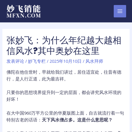
跳
至
MAI
内
容
MEN
张妙飞：为什么年纪越大越相
信风水?其中奥妙在这里
发表评论
/
妙飞专栏
/
2025年10月10日
/
风水拜师
佛陀在他住世时，早就给我们讲过，居住适宜处，往昔有德
行，是人行正道，此为最吉祥。
只要你的思想境界提升到一定的层面，都会讲究风水环境的
好坏！
在大中国960万平方公里的华夏版图上面，自古就流行着一句
特别古老的话语：
天下风水僧占多。这是什么意思呢？