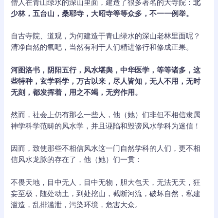
僧人在青山绿水的深山里面，建造了很多著名的大寺院：
北
少林，五台山，桑耶寺，大昭寺等等众多，不一一例举。
自古寺院、道观，为何建造于青山绿水的深山老林里面呢？
清净自然的氧吧，当然有利于人们精进修行和修成正果。
河图洛书，阴阳五行，风水堪舆，中华医学，等等诸多，这
些特种，玄学科学，万古以来，尽人皆知，无人不用，无时
无刻，都发挥着，用之不竭，无穷作用。
然而，社会上仍有那么一些人，他（她）们非但不相信隶属
神学科学范畴的风水学，并且诬陷和毁谤风水学科为迷信！
因而，致使那些不相信风水这一门自然学科的人们，更不相
信风水龙脉的存在了，他（她）们一贯：
不畏天地，目中无人，目中无物，胆大包天，无法无天，狂
妄至极，随处动土，到处挖山，截断河流，破坏自然，私建
滥造，乱排滥泄，污染环境，危害大众。