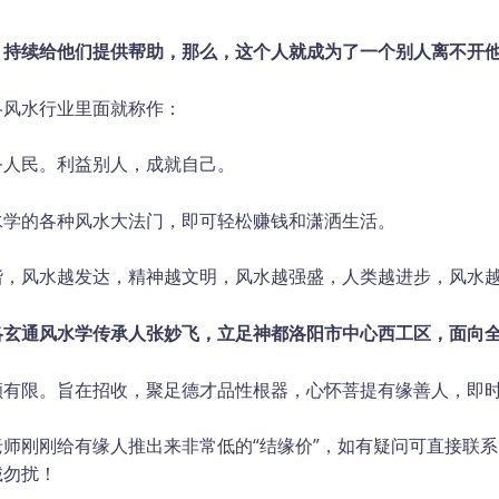
，
持续
给
他
们
提供
帮助
，
那么，这个人
就成为
了
一个
别
人
离不开
洛风水行业里面就称作：
务人民。利益别人，成就自己。
水学的各种风水大法门，即可轻松赚钱和潇洒生活。
谐，风水越发达，精神越文明，风水越强盛，人类越进步，风水
洛玄通风水
学传承人张妙飞，立足
神都
洛阳市中心
西工区
，
面向
额有限。旨在招收，聚足德才品性根器，心怀菩提有缘善人，即
师刚刚给有缘人推出来非常低的“结缘价”，如有疑问可直接联系
诚勿扰！