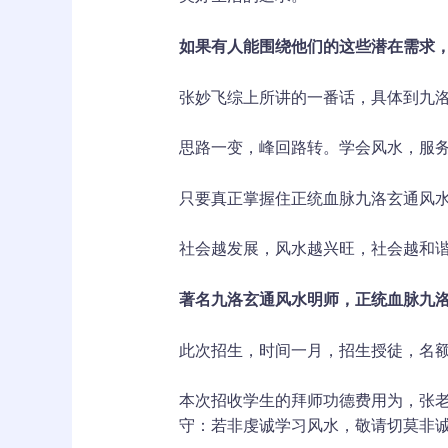
如果有人能围绕
他们
的
这些
潜在
需求
张妙飞综上所讲的一番话，具体到九
思路一变，峰回路转。学会风水，服
只要真正掌握住正统血脉九洛玄通风
社会越发展，风水越兴旺，社会越和
著名九洛玄通风水明师
，
正统血脉九
此次招生，时间一月，招生授徒，名
本次招收学生的拜师功德费用为，张老
守：若非虔诚学习风水，敬请切莫非