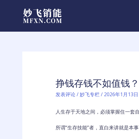
跳
至
内
容
挣钱存钱不如值钱
发表评论
/
妙飞专栏
/
2026年1月13日
人生存于天地之间，必须掌握住一套
所谓“生存技能”者，直白来讲就是本