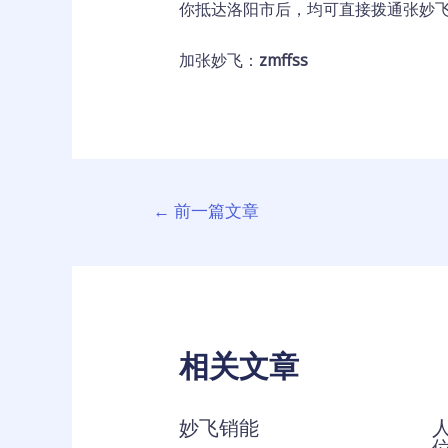
你抵达洛阳市后，均可直接拨通张妙
加张妙飞：
zmffss
文
←
前一篇文章
章
导
航
相关文章
妙飞销能