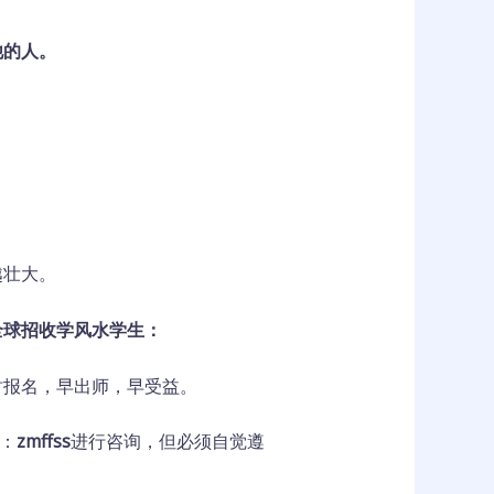
他
的
人
。
越壮大。
全球
招
收
学风水
学生：
时报名，早出师，早受益。
：
zmf
fss
进行咨询，但必须自觉遵