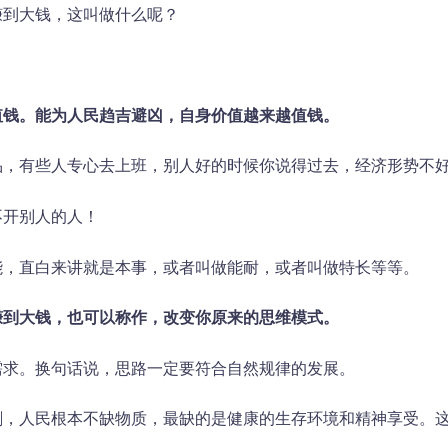
赚到大钱，这叫做什么呢？
值钱。
能为
人民
趋吉避凶
，自身
价值
越来
越
值钱
。
品，有些人专心去上班，别人好的时候你说得过去，经济形势不
不开别人的人！
能，直白来讲就是本事，或者叫做能耐，或者叫做特长等等。
赚到大钱，
也
可以
称作
，
改变
你
原来
的
思维
模式
。
需求。换句话说，思路一定要符合自然规律的发展。
剩，人民根本不缺物质，最缺的是健康的生存环境和精神享受。