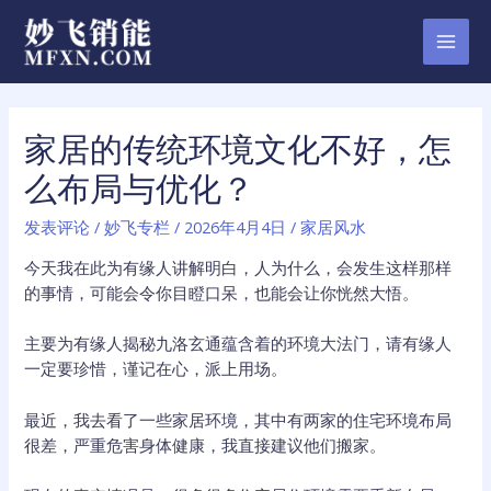
跳
至
MAI
内
容
MEN
家居的传统环境文化不好，怎
么布局与优化？
发表评论
/
妙飞专栏
/
2026年4月4日
/
家居风水
今天我在此为有缘人讲解明白，人为什么，会发生这样那样
的事情，可能会令你目瞪口呆，也能会让你恍然大悟。
主要为有缘人揭秘九洛玄通蕴含着的环境大法门，请有缘人
一定要珍惜，谨记在心，派上用场。
最近，我去看了一些家居环境，其中有两家的住宅环境布局
很差，严重危害身体健康，我直接建议他们搬家。