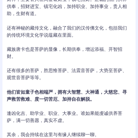
供奉，招财进宝、镇宅化凶，加持职业、加持事业，贵人相
助，生财有道。
还有神秘的藏传文化，融合了我们的汉传佛文化，包括我们
的传统环境文化学说蕴藏在里面。
藏族唐卡也是菩萨的显像，长期供奉，增运添福、开智招
财。
还有很多的菩萨，胜思惟菩萨、法震音菩萨，大势至菩萨、
观世音菩萨等等。
他们皆如童子色相端严，拥有大智慧、大神通，大慈悲、寻
声救苦救难、度一切苦厄、加持自在解脱。
逢凶化吉、助学业、职业、大事业。谁如果能虔诚供养菩
萨，满一切善愿，真实不虚。
其余，我会持续在这里与有缘人继续聊一聊。