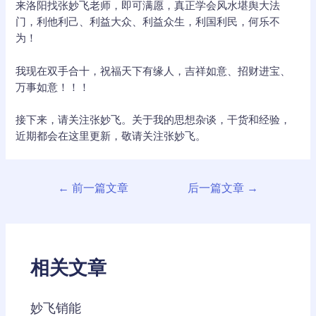
来洛阳找张妙飞老师，即可满愿，真正学会风水堪舆大法
门，利他利己、利益大众、利益众生，利国利民，何乐不
为！
我现在双手合十，祝福天下有缘人，吉祥如意、招财进宝、
万事如意！！！
接下来，请关注张妙飞。关于我的思想杂谈，干货和经验，
近期都会在这里更新，敬请关注张妙飞。
文
←
前一篇文章
后一篇文章
→
章
导
航
相关文章
妙飞销能