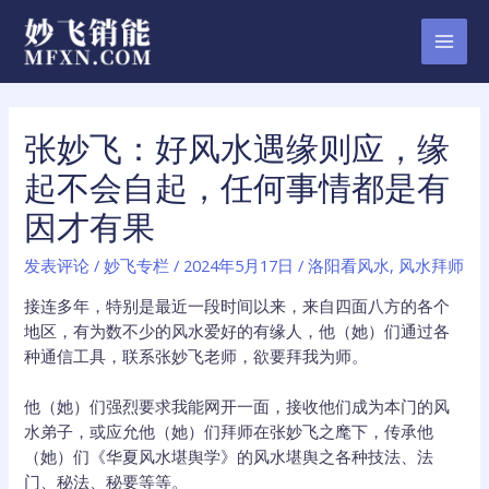
跳
至
MAI
内
容
MEN
张妙飞：好风水遇缘则应，缘
起不会自起，任何事情都是有
因才有果
发表评论
/
妙飞专栏
/
2024年5月17日
/
洛阳看风水
,
风水拜师
接连多年，特别是最近一段时间以来，来自四面八方的各个
地区，有为数不少的风水爱好的有缘人，他（她）们通过各
种通信工具，联系张妙飞老师，欲要拜我为师。
他（她）们强烈要求我能网开一面，接收他们成为本门的风
水弟子，或应允他（她）们拜师在张妙飞之麾下，传承他
（她）们《华夏风水堪舆学》的风水堪舆之各种技法、法
门、秘法、秘要等等。