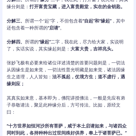
缘分则是：
打开富贵宝藏，进入富贵殿堂，实在的金钥匙。
分解三、
所谓一个“起”字，不但包含着
“自起”和“缘起”
，其中
还包含着一种所谓的
“启请”
。
分解四、
所谓的
“缘起”
二字，我在此，尽力给大家，实说明
了，实话实说，其实缘起则是：
大富大贵，吉祥兆头。
张妙飞极有必要来给诸位详述清楚的首要问题则是，一切法
从因缘生是如来觉，一切法性普光明藏是如来觉，诸法因缘
生之道理，人人皆知：
法不孤起，仗境方生；道不虚行，遇
缘则应；
其真实如来意，基本即为，佛陀讲授佛法，一般是先应有弟
子恭敬请法，聚足此种缘分后，方可传法。比如，原经文
曰：
“十方世界如恒河沙所有菩萨，咸于本土启请如来，与诸四众
同时到此，各持种种出过世间殊好供养，奉上于诸菩萨已。”