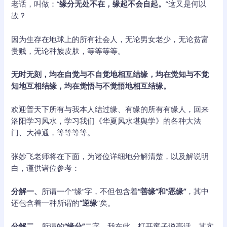
老话，叫做：“
缘分无处不在，缘起不会自起。
”这又是何以
故？
因为生存在地球上的所有社会人，无论男女老少，无论贫富
贵贱，无论种族皮肤，等等等等。
无时无刻，均在自觉与不自觉地相互结缘，均在觉知与不觉
知地互相结缘，均在觉悟与不觉悟地相互结缘。
欢迎普天下所有与我本人结过缘、有缘的所有有缘人，回来
洛阳学习风水，学习我们《华夏风水堪舆学》的各种大法
门、大神通，等等等等。
张妙飞老师将在下面，为诸位详细地分解清楚，以及解说明
白，谨供诸位参考：
分解一、
所谓一个“缘”字，不但包含着
“善缘”和“恶缘”
，其中
还包含着一种所谓的
“逆缘
”矣。
分解二、
所谓的
“缘分”
二字，我在此，打开窗子说亮话，其实