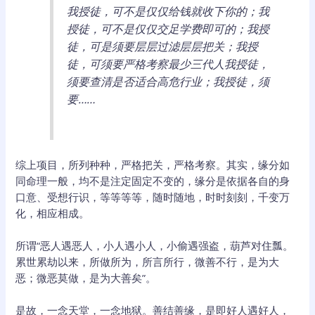
我授徒，可不是仅仅给钱就收下你的；我
授徒，可不是仅仅交足学费即可的；我授
徒，可是须要层层过滤层层把关；我授
徒，可须要严格考察最少三代人我授徒，
须要查清是否适合高危行业；我授徒，须
要……
综上项目，所列种种，严格把关，严格考察。其实，缘分如
同命理一般，均不是注定固定不变的，缘分是依据各自的身
口意、受想行识，等等等等，随时随地，时时刻刻，千变万
化，相应相成。
所谓“恶人遇恶人，小人遇小人，小偷遇强盗，葫芦对住瓢。
累世累劫以来，所做所为，所言所行，微善不行，是为大
恶；微恶莫做，是为大善矣”。
是故，一念天堂，一念地狱。善结善缘，是即好人遇好人，