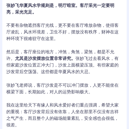
张妙飞华夏风水学规则是，明厅暗室。客厅采光一定要明
亮，采光充足。
不要有杂物遮挡客厅光线，更不要在客厅堆放杂物，使得客
厅凌乱，风水环境差，卫生不好，摆放没有秩序，财神在这
种环境下很难驻守在这里。
然后是，客厅座位的地方，冲煞，角煞，梁煞，都是不允
许。
尤其是沙发摆放位置非常讲究。
张妙飞过去看风水，有
些家庭沙发位置正冲大门，沙发上面横梁压顶。有些家庭的
沙发背后空荡荡。这些都是华夏风水的大忌。
张妙飞老师说，客厅沙发是不可以冲门摆放，人更不能坐在
横梁下面，长期如此，对人的运势影响极大。
我在这里给天下有缘人和风水爱好者们重点强调，希望大家
的重视：客厅沙发背后没有依靠，人坐在那里不仅没有吉祥
之气产生，而且整个人的磁场能量紊乱，安全感也会很低，
很差。